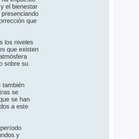
y el bienestar
n presenciando
corrección que
 los niveles
les que existen
 atmósfera
o sobre su
e también
tras se
 que se han
ados a este
 período
undos y