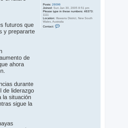
Posts:
26096
Joined:
Sun Jan 30, 2005 8:51 pm
Please type in these numbers: 46373:
1111
Location:
Illawarra District, New South
Wales, Australia
s futuros que
C
Contact:
o
s y prepararte
n
t
a
c
t
S
n
a
n
 aumento de
d
y
 que ahora
n.
ncias durante
l de liderazgo
 la situación
tras sigue la
 hayas