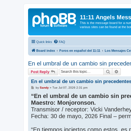
11:11 Angels Mes
This is the message board for a num
various sites can be found at the bo
Quick links
FAQ
Board index
Foros en español del 11:11
Los Mensajes Cel
En el umbral de un cambio sin precede
Search
Advanc
Post Reply
En el umbral de un cambio sin precedente
P
by
Sandy
»
Tue Jul 07, 2026 2:31 pm
o
“En el umbral de un cambio sin pre
s
t
Maestro: Monjoronson.
Transmisor / receptor: Vicki Vanderhe
Fecha: 30 de mayo, 2026 Final – permi
“En tiempos inciertos como estos, es 