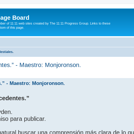
sage Board
ber of 11:11 web sites created by The 11:11 Progress Group. Links to these
ttom of this page.
estiales.
ntes.” - Maestro: Monjoronson.
ed search
s.” - Maestro: Monjoronson.
cedentes.”
yden.
so para publicar.
natural buscar una comprensión más clara de lo qu