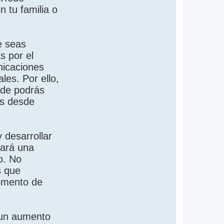
 tu familia o
e seas
s por el
nicaciones
les. Por ello,
nde podrás
es desde
 desarrollar
cará una
o. No
s que
momento de
a un aumento