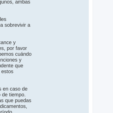
algunos, ambas
les
a sobrevivir a
cance y
es, por favor
abemos cuándo
enciones y
rudente que
 estos
s en caso de
o de tiempo.
las que puedas
edicamentos,
eríodo