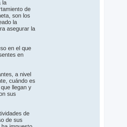
 la
rtamiento de
eta, son los
eado la
ra asegurar la
so en el que
esentes en
ntes, a nivel
nte, cuándo es
 que llegan y
con sus
tividades de
so de sus
e ha impuesto