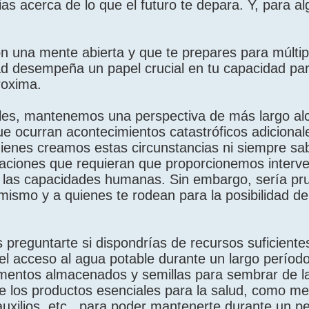
ias acerca de lo que el futuro te depara. Y, para 
on una mente abierta y que te prepares para múltip
dad desempeña un papel crucial en tu capacidad par
roxima.
les, mantenemos una perspectiva de más largo al
ue ocurran acontecimientos catastróficos adicional
enes creamos estas circunstancias ni siempre s
uaciones que requieran que proporcionemos interv
de las capacidades humanas. Sin embargo, sería p
mismo y a quienes te rodean para la posibilidad de
preguntarte si dispondrías de recursos suficiente
o el acceso al agua potable durante un largo períod
imentos almacenados y semillas para sembrar de 
e los productos esenciales para la salud, como m
uxilios, etc., para poder mantenerte durante un p