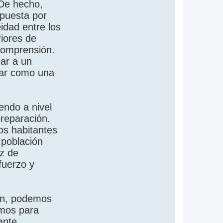
. De hecho,
mpuesta por
dad entre los
iores de
 comprensión.
gar a un
zar como una
endo a nivel
preparación.
os habitantes
 población
az de
fuerzo y
ren, podemos
smos para
ante