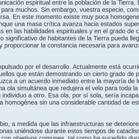
unicación espiritual entre la población de la Tierra
lo para muchos. Sin embargo, vuestra especie, co
versa. En este momento existe muy poca homogenei
que una masa crítica avanza hacia estados super
s en las habilidades espirituales y en el grado de
significativo de habitantes de la Tierra pueda lle
y proporcionar la constancia necesaria para avan
pulsado por el desarrollo. Actualmente está ocurri
quellos que están demostrando un cierto grado de 
zca a un acuerdo inmediato entre la mayoría de l
una ola simultánea que redujera el velo para toda la
 individuo a otro. Esa ola, por sí sola, sería incap
ra homogénea sin una considerable cantidad de es
bio, a medida que las infraestructuras se deterio
onas uniéndose durante estos tiempos de catacli
o con objetivos comunes, tal como ha sucedido dur