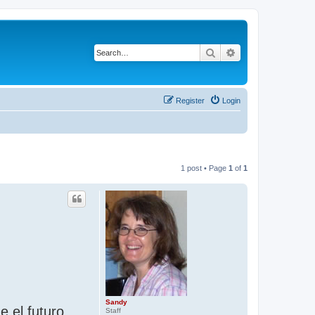
Search
Advanced search
Register
Login
1 post • Page
1
of
1
Sandy
e el futuro
Staff