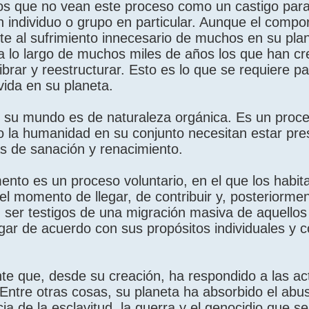
os que no vean este proceso como un castigo para
n individuo o grupo en particular. Aunque el compo
e al sufrimiento innecesario de muchos en su plan
a lo largo de muchos miles de años los que han cr
rar y reestructurar. Esto es lo que se requiere pa
 vida en su planeta.
n su mundo es de naturaleza orgánica. Es un proce
o la humanidad en su conjunto necesitan estar pr
as de sanación y renacimiento.
nto es un proceso voluntario, en el que los habita
l momento de llegar, de contribuir y, posteriorme
n ser testigos de una migración masiva de aquellos
gar de acuerdo con sus propósitos individuales y 
nte que, desde su creación, ha respondido a las ac
. Entre otras cosas, su planeta ha absorbido el abu
cia de la esclavitud, la guerra y el genocidio que s