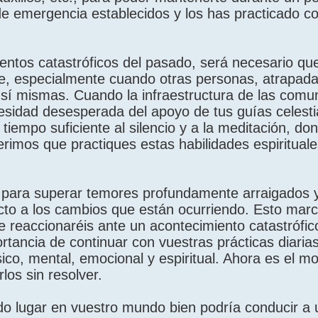
 emergencia establecidos y los has practicado con
ntos catastróficos del pasado, será necesario qu
e, especialmente cuando otras personas, atrapada
sí mismas. Cuando la infraestructura de las comu
esidad desesperada del apoyo de tus guías celestia
iempo suficiente al silencio y a la meditación, do
gerimos que practiques estas habilidades espiritual
 para superar temores profundamente arraigados y
pecto a los cambios que están ocurriendo. Esto mar
 reaccionaréis ante un acontecimiento catastrófic
ortancia de continuar con vuestras prácticas diaria
ísico, mental, emocional y espiritual. Ahora es el 
los sin resolver.
endo lugar en vuestro mundo bien podría conducir 