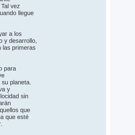
 Tal vez
cuando llegue
ar a los
 y desarrollo,
 las primeras
o para
ye
 su planeta.
va y
locidad sin
arán
aquellos que
na que esté
.