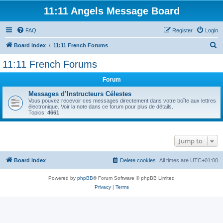
11:11 Angels Message Board
FAQ
Register
Login
S
Board index
11:11 French Forums
e
11:11 French Forums
a
Forum
r
c
Messages d’Instructeurs Célestes
Vous pouvez recevoir ces messages directement dans votre boîte aux lettres
h
électronique. Voir la note dans ce forum pour plus de détails.
Topics:
4661
Jump to
Board index
Delete cookies
All times are
UTC+01:00
Powered by
phpBB
® Forum Software © phpBB Limited
Privacy
|
Terms