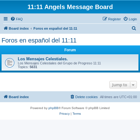
11:11 Angels Message Board
FAQ
Register
Login
S
Board index
Foros en español del 11:11
e
Foros en español del 11:11
a
Forum
r
c
Los Mensajes Celestiales.
Los Mensajes Celestiales del Grupo de Progreso 11:11
h
Topics:
5631
Jump to
Board index
Delete cookies
All times are
UTC+01:00
Powered by
phpBB
® Forum Software © phpBB Limited
Privacy
|
Terms