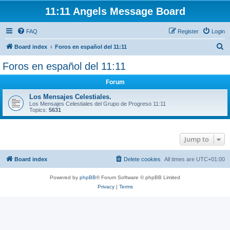
11:11 Angels Message Board
FAQ
Register
Login
S
Board index
Foros en español del 11:11
e
Foros en español del 11:11
a
Forum
r
c
Los Mensajes Celestiales.
Los Mensajes Celestiales del Grupo de Progreso 11:11
h
Topics:
5631
Jump to
Board index
Delete cookies
All times are
UTC+01:00
Powered by
phpBB
® Forum Software © phpBB Limited
Privacy
|
Terms