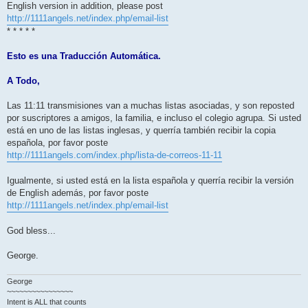
English version in addition, please post
http://1111angels.net/index.php/email-list
* * * * *
Esto es una Traducción Automática.
A Todo,
Las 11:11 transmisiones van a muchas listas asociadas, y son reposted
por suscriptores a amigos, la familia, e incluso el colegio agrupa. Si usted
está en uno de las listas inglesas, y querría también recibir la copia
española, por favor poste
http://1111angels.com/index.php/lista-de-correos-11-11
Igualmente, si usted está en la lista española y querría recibir la versión
de English además, por favor poste
http://1111angels.net/index.php/email-list
God bless...
George.
George
~~~~~~~~~~~~~~~~
Intent is ALL that counts