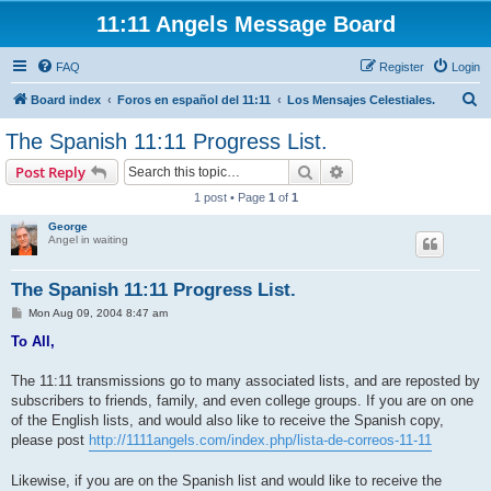
11:11 Angels Message Board
FAQ
Register
Login
S
Board index
Foros en español del 11:11
Los Mensajes Celestiales.
e
The Spanish 11:11 Progress List.
a
Search
Advanced search
Post Reply
r
1 post • Page
1
of
1
c
George
h
Angel in waiting
The Spanish 11:11 Progress List.
P
Mon Aug 09, 2004 8:47 am
o
s
To All,
t
The 11:11 transmissions go to many associated lists, and are reposted by
subscribers to friends, family, and even college groups. If you are on one
of the English lists, and would also like to receive the Spanish copy,
please post
http://1111angels.com/index.php/lista-de-correos-11-11
Likewise, if you are on the Spanish list and would like to receive the