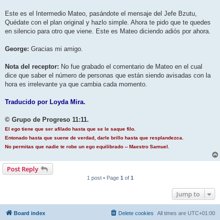
Este es el Intermedio Mateo, pasándote el mensaje del Jefe Bzutu,
Quédate con el plan original y hazlo simple. Ahora te pido que te quedes
en silencio para otro que viene. Este es Mateo diciendo adiós por ahora.
George:
Gracias mi amigo.
Nota del receptor:
No fue grabado el comentario de Mateo en el cual
dice que saber el número de personas que están siendo avisadas con la
hora es irrelevante ya que cambia cada momento.
Traducido por Loyda Mira.
© Grupo de Progreso 11:11.
El ego tiene que ser afilado hasta que se le saque filo.
Entonado hasta que suene de verdad, darle brillo hasta que resplandezca.
No permitas que nadie te robe un ego equilibrado -- Maestro Samuel.
Post Reply
1 post • Page
1
of
1
Jump to
Board index
Delete cookies
All times are
UTC+01:00