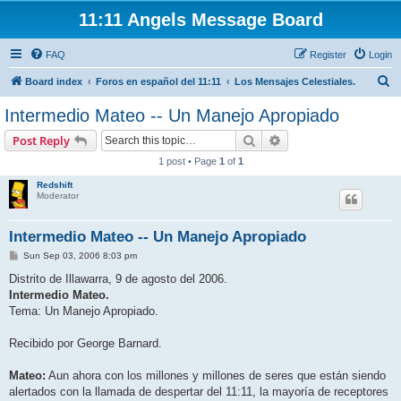
11:11 Angels Message Board
FAQ
Register
Login
S
Board index
Foros en español del 11:11
Los Mensajes Celestiales.
e
Intermedio Mateo -- Un Manejo Apropiado
a
Search
Advanced search
Post Reply
r
1 post • Page
1
of
1
c
Redshift
h
Moderator
Intermedio Mateo -- Un Manejo Apropiado
P
Sun Sep 03, 2006 8:03 pm
o
s
Distrito de Illawarra, 9 de agosto del 2006.
t
Intermedio Mateo.
Tema: Un Manejo Apropiado.
Recibido por George Barnard.
Mateo:
Aun ahora con los millones y millones de seres que están siendo
alertados con la llamada de despertar del 11:11, la mayoría de receptores