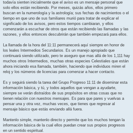
todavía sienten inicialmente que el aviso es un mensaje personal que
solo ellos están recibiendo. Por meses, quizás años, ellos primero
buscan en la numerología y la astrología; sus fechas de nacimientos o el
tiempo en que uno de sus familiares murió para tratar de explicar el
significado de los avisos, pero estos tiempos cambiaran, y ellos
comenzarán a escuchar de otros que están recibiendo las llamadas y las
razones, y ellos entonces descubrirán que también empezará para ellos.
La llamada de la hora del 11:11 permanecerá aquí siempre en honor de
los leales Intermedios Secundarios. Es un manejo apropiado que
continuará siendo utilizado, pero te aseguro que mas allá de los 1,111 hay
muchos otros Intermedios, muchas otras especies Celestiales que están
ahora iniciando esa llamada, también, haciendo que individuos miren el
reloj y los números de licencias para comenzar a hacer contacto.
Es y seguirá siendo la tarea del Grupo Progreso 11:11 de diseminar esta
información básica, y tú, y todos aquellos que vengan a ayudarte,
siempre se verán distraídos de sus propósitos en otras cosas que no
tienen relación con nuestros mensajes. Es para que pares y vuelvas a
pensar una y otra vez, muchas veces, que tienes que regresar al
mensaje básico que estás enviando allá fuera.
Mantenlo simple, mantenlo directo y permite que los muchos tengan la
información básica de la cual ellos puedan crear sus propios progresos
en un sentido espiritual.