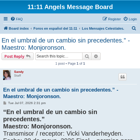
11:11 Angels Message Board
FAQ
Register
Login
S
Board index
Foros en español del 11:11
Los Mensajes Celestiales.
e
En el umbral de un cambio sin precedentes.” -
a
Maestro: Monjoronson.
r
Search
Advanced search
Post Reply
c
1 post • Page
1
of
1
h
Sandy
Staff
En el umbral de un cambio sin precedentes.” -
Maestro: Monjoronson.
P
Tue Jul 07, 2026 2:31 pm
o
“En el umbral de un cambio sin
s
t
precedentes.”
Maestro: Monjoronson.
Transmisor / receptor: Vicki Vanderheyden.