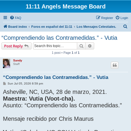
11:11 Angels Message Board
FAQ
Register
Login
S
Board index
Foros en español del 11:11
Los Mensajes Celestiales.
e
“Comprendiendo las Contramedidas.” - Vutia
a
Search
Advanced search
Post Reply
r
1 post • Page
1
of
1
c
Sandy
h
Staff
“Comprendiendo las Contramedidas.” - Vutia
P
Sun Jul 05, 2026 8:59 pm
o
Asheville, NC, USA, 28 de marzo, 2021.
s
t
Maestra: Vutia (Voot-cha).
Asunto: “Comprendiendo las Contramedidas.”
Mensaje recibido por Chris Maurus