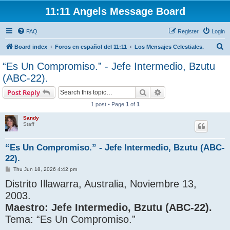
11:11 Angels Message Board
FAQ
Register
Login
S
Board index
Foros en español del 11:11
Los Mensajes Celestiales.
e
“Es Un Compromiso.” - Jefe Intermedio, Bzutu
a
(ABC-22).
r
Search
Advanced search
Post Reply
c
1 post • Page
1
of
1
h
Sandy
Staff
“Es Un Compromiso.” - Jefe Intermedio, Bzutu (ABC-
22).
P
Thu Jun 18, 2026 4:42 pm
o
Distrito Illawarra, Australia, Noviembre 13,
s
t
2003.
Maestro: Jefe Intermedio, Bzutu (ABC-22).
Tema: “Es Un Compromiso.”