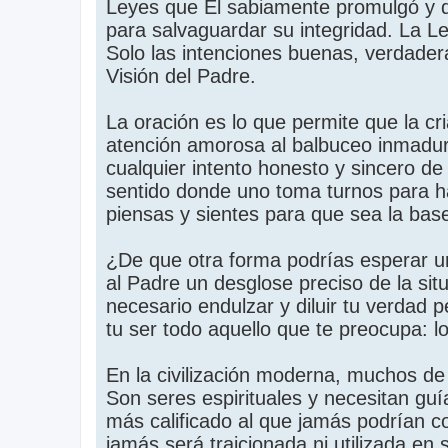
Leyes que Él sabiamente promulgó y qu
para salvaguardar su integridad. La L
Solo las intenciones buenas, verdade
Visión del Padre.
La oración es lo que permite que la c
atención amorosa al balbuceo inmadur
cualquier intento honesto y sincero d
sentido donde uno toma turnos para ha
piensas y sientes para que sea la base
¿De que otra forma podrías esperar un
al Padre un desglose preciso de la sit
necesario endulzar y diluir tu verdad 
tu ser todo aquello que te preocupa: lo
En la civilización moderna, muchos d
Son seres espirituales y necesitan guí
más calificado al que jamás podrían c
jamás será traicionada ni utilizada en 