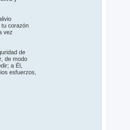
livio
 tu corazón
a vez
guridad de
ar, de modo
ir; a Él,
pios esfuerzos,