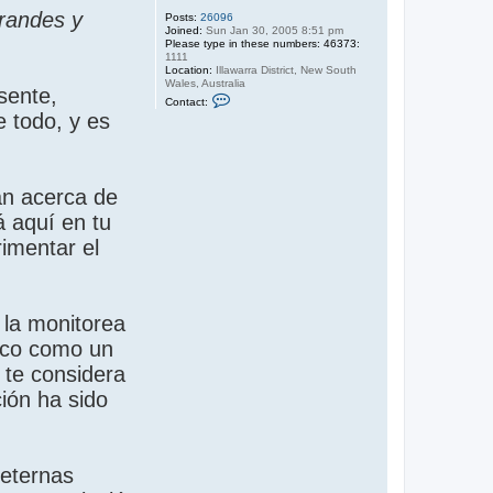
randes y
Posts:
26096
Joined:
Sun Jan 30, 2005 8:51 pm
Please type in these numbers: 46373:
1111
Location:
Illawarra District, New South
Wales, Australia
sente,
C
Contact:
o
e todo, y es
n
t
a
c
t
S
an acerca de
a
n
á aquí en tu
d
y
imentar el
 la monitorea
nico como un
o te considera
ión ha sido
 eternas