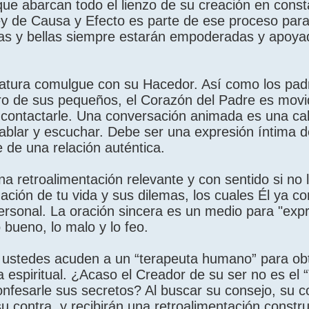
e abarcan todo el lienzo de su creación en const
ey de Causa y Efecto es parte de ese proceso par
ras y bellas siempre estarán empoderadas y apoya
riatura comulgue con su Hacedor. Así como los pa
o de sus pequeños, el Corazón del Padre es movi
e contactarle. Una conversación animada es una cal
blar y escuchar. Debe ser una expresión íntima d
 de una relación auténtica.
a retroalimentación relevante y con sentido si no 
uación de tu vida y sus dilemas, los cuales Él ya 
personal. La oración sincera es un medio para "exp
 bueno, lo malo y lo feo.
e ustedes acuden a un “terapeuta humano” para ob
a espiritual. ¿Acaso el Creador de su ser no es el 
onfesarle sus secretos? Al buscar su consejo, su c
su contra, y recibirán una retroalimentación constru