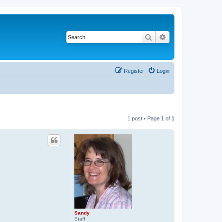
Search
Advanced search
Register
Login
1 post • Page
1
of
1
Sandy
Staff