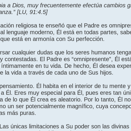
bia a Dios, muy frecuentemente efectúa cambios g
anza.” [LU, 91:4.5]
ación religiosa te enseñó que el Padre es omnipre
al lenguaje moderno, Él está en todas partes, sab
 que está en armonía con Su perfección.
ersar cualquier dudas que los seres humanos teng
y contestadas. El Padre es “omnipresente”, Él est
e íntimamente en tu vida. De hecho, Él desea exper
e la vida a través de cada uno de Sus hijos.
 pensamiento. Él habita en el interior de tu mente y
s a Él. Eres muy especial para Él, pues eres tan ú
 de lo que Él crea es aleatorio. Por lo tanto, Él n
omo un ser potencialmente magnífico, cuya concepc
sas más puras.
Las únicas limitaciones a Su poder son las divinas