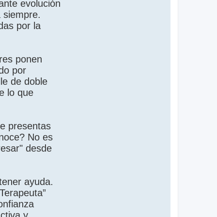
ante evolución
a siempre.
das por la
dres ponen
do por
le de doble
e lo que
le presentas
conoce? No es
resar" desde
tener ayuda.
“Terapeuta”
onfianza
ctiva y