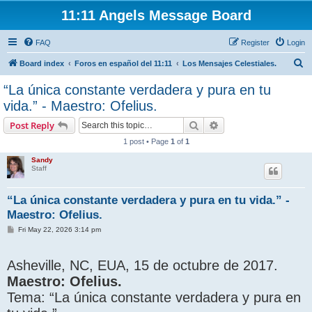
11:11 Angels Message Board
FAQ
Register
Login
S
Board index
Foros en español del 11:11
Los Mensajes Celestiales.
e
“La única constante verdadera y pura en tu
a
vida.” - Maestro: Ofelius.
r
Search
Advanced search
Post Reply
c
1 post • Page
1
of
1
h
Sandy
Staff
“La única constante verdadera y pura en tu vida.” -
Maestro: Ofelius.
P
Fri May 22, 2026 3:14 pm
o
s
t
Asheville, NC, EUA, 15 de octubre de 2017.
Maestro: Ofelius.
Tema: “La única constante verdadera y pura en