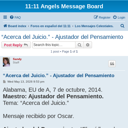
11:11 Angels Message Board
FAQ
Register
Login
S
Board index
Foros en español del 11:11
Los Mensajes Celestiales.
e
“Acerca del Juicio.” - Ajustador del Pensamiento
a
Search
Advanced search
Post Reply
r
1 post • Page
1
of
1
c
Sandy
h
Staff
“Acerca del Juicio.” - Ajustador del Pensamiento
P
Wed May 13, 2026 9:53 pm
o
Alabama, EU de A, 7 de octubre, 2014.
s
t
Maestro: Ajustador del Pensamiento.
Tema: “Acerca del Juicio.”
Mensaje recibido por Oscar.