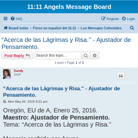
11:11 Angels Message Board
FAQ
Register
Login
S
Board index
Foros en español del 11:11
Los Mensajes Celestiales.
e
“Acerca de las Lágrimas y Risa." - Ajustador de
a
Pensamiento.
r
Search
Advanced search
Post Reply
c
1 post • Page
1
of
1
h
Sandy
Staff
“Acerca de las Lágrimas y Risa." - Ajustador de
Pensamiento.
P
Mon May 04, 2026 8:01 pm
o
Oregón, EU de A, Enero 25, 2016.
s
t
Maestro: Ajustador de Pensamiento.
Tema: “Acerca de las Lágrimas y Risa."