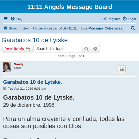
11:11 Angels Message Board
FAQ
Register
Login
S
Board index
Foros en español del 11:11
Los Mensajes Celestiales.
e
Garabatos 10 de Lytske.
a
Search
Advanced search
Post Reply
r
1 post • Page
1
of
1
c
Sandy
h
Staff
Garabatos 10 de Lytske.
P
Tue Apr 21, 2026 6:01 pm
o
Garabatos 10 de Lytske.
s
t
29 de diciembre, 1998.
Para un alma creyente y confiada, todas las
cosas son posibles con Dios.