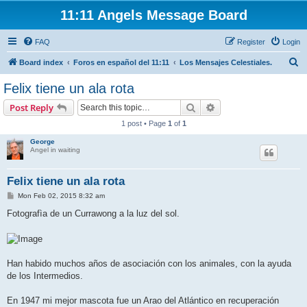
11:11 Angels Message Board
FAQ
Register
Login
S
Board index
Foros en español del 11:11
Los Mensajes Celestiales.
e
Felix tiene un ala rota
a
Search
Advanced search
Post Reply
r
1 post • Page
1
of
1
c
George
h
Angel in waiting
Felix tiene un ala rota
P
Mon Feb 02, 2015 8:32 am
o
s
Fotografìa de un Currawong a la luz del sol.
t
Han habido muchos años de asociación con los animales, con la ayuda
de los Intermedios.
En 1947 mi mejor mascota fue un Arao del Atlántico en recuperación