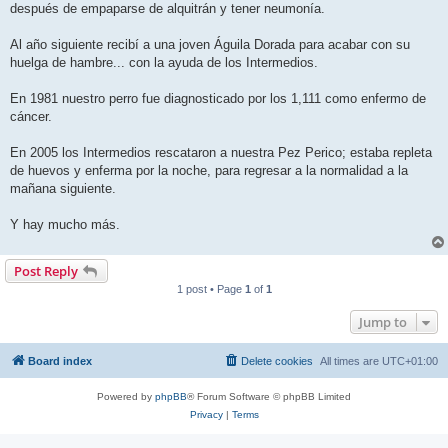
después de empaparse de alquitrán y tener neumonía.
Al año siguiente recibí a una joven Águila Dorada para acabar con su
huelga de hambre... con la ayuda de los Intermedios.
En 1981 nuestro perro fue diagnosticado por los 1,111 como enfermo de
cáncer.
En 2005 los Intermedios rescataron a nuestra Pez Perico; estaba repleta
de huevos y enferma por la noche, para regresar a la normalidad a la
mañana siguiente.
Y hay mucho más.
Post Reply
1 post • Page
1
of
1
Jump to
Board index
Delete cookies
All times are
UTC+01:00
Powered by
phpBB
® Forum Software © phpBB Limited
Privacy
|
Terms