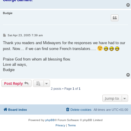
Budgie
P
Sat Apr 23, 2005 7:39 am
o
s
Thank you readers and Midwayers for the responses we have had to our
t
post. Now.... if we can find some French translators.....
Praise God from whom all blessing flow.
Love all ways,
Budgie
Post Reply
2 posts • Page
1
of
1
Jump to
Board index
Delete cookies
All times are
UTC+01:00
Powered by
phpBB
® Forum Software © phpBB Limited
Privacy
|
Terms