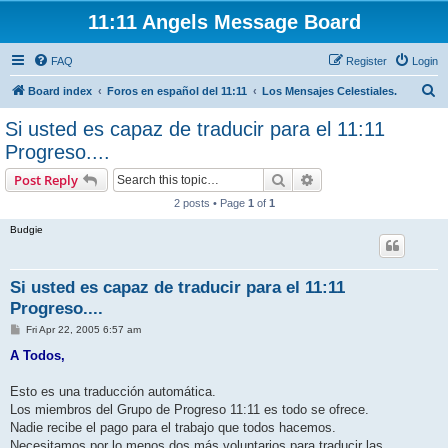
11:11 Angels Message Board
FAQ
Register
Login
S
Board index
Foros en español del 11:11
Los Mensajes Celestiales.
e
Si usted es capaz de traducir para el 11:11
a
Progreso....
r
Search
Advanced search
Post Reply
c
2 posts • Page
1
of
1
h
Budgie
Si usted es capaz de traducir para el 11:11
Progreso....
P
Fri Apr 22, 2005 6:57 am
o
s
A Todos,
t
Esto es una traducción automática.
Los miembros del Grupo de Progreso 11:11 es todo se ofrece.
Nadie recibe el pago para el trabajo que todos hacemos.
Necesitamos por lo menos dos más voluntarios para traducir las