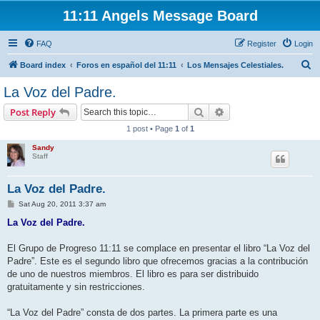
11:11 Angels Message Board
FAQ
Register
Login
S
Board index
Foros en español del 11:11
Los Mensajes Celestiales.
e
La Voz del Padre.
a
Search
Advanced search
Post Reply
r
1 post • Page
1
of
1
c
Sandy
h
Staff
La Voz del Padre.
P
Sat Aug 20, 2011 3:37 am
o
s
La Voz del Padre.
t
El Grupo de Progreso 11:11 se complace en presentar el libro “La Voz del
Padre”. Este es el segundo libro que ofrecemos gracias a la contribución
de uno de nuestros miembros. El libro es para ser distribuido
gratuitamente y sin restricciones.
“La Voz del Padre” consta de dos partes. La primera parte es una