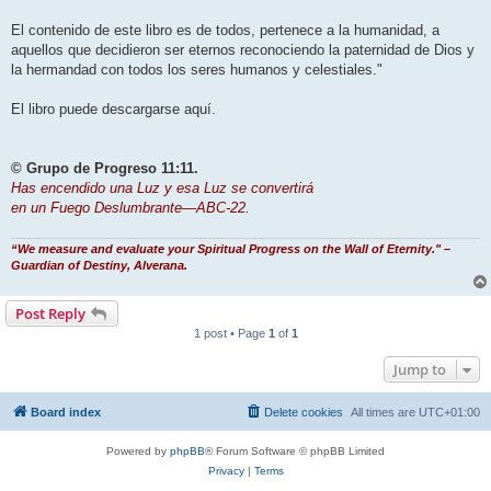
El contenido de este libro es de todos, pertenece a la humanidad, a
aquellos que decidieron ser eternos reconociendo la paternidad de Dios y
la hermandad con todos los seres humanos y celestiales."
El libro puede descargarse aquí.
© Grupo de Progreso 11:11.
Has encendido una Luz y esa Luz se convertirá
en un Fuego Deslumbrante—ABC-22.
“We measure and evaluate your Spiritual Progress on the Wall of Eternity." –
Guardian of Destiny, Alverana.
Post Reply
1 post • Page
1
of
1
Jump to
Board index
Delete cookies
All times are
UTC+01:00
Powered by
phpBB
® Forum Software © phpBB Limited
Privacy
|
Terms