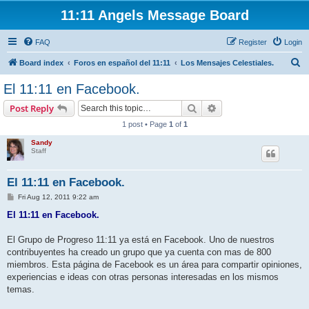
11:11 Angels Message Board
FAQ
Register
Login
S
Board index
Foros en español del 11:11
Los Mensajes Celestiales.
e
El 11:11 en Facebook.
a
Search
Advanced search
Post Reply
r
1 post • Page
1
of
1
c
Sandy
h
Staff
El 11:11 en Facebook.
P
Fri Aug 12, 2011 9:22 am
o
s
El 11:11 en Facebook.
t
El Grupo de Progreso 11:11 ya está en Facebook. Uno de nuestros
contribuyentes ha creado un grupo que ya cuenta con mas de 800
miembros. Esta página de Facebook es un área para compartir opiniones,
experiencias e ideas con otras personas interesadas en los mismos
temas.