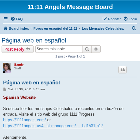
11:11 Angels Message Board
FAQ
Register
Login
S
Board index
Foros en español del 11:11
Los Mensajes Celestiales.
e
Página web en español
a
Search
Advanced search
Post Reply
r
1 post • Page
1
of
1
c
Sandy
h
Staff
Página web en español
P
Sat Jul 30, 2011 6:43 am
o
s
Spanish Website
t
Si desea leer los mensajes Celestiales o recibirlos en su buzón de
entrada, visite el sitio web del grupo 1111 Progress
https://1111angels.com/
or
https://1111angels.us4.list-manage.com/ ... bd1531fb17
Atentamente,