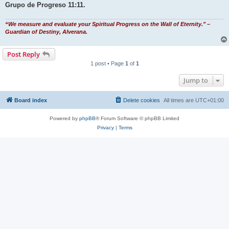
Grupo de Progreso 11:11.
“We measure and evaluate your Spiritual Progress on the Wall of Eternity." –
Guardian of Destiny, Alverana.
Post Reply
1 post • Page
1
of
1
Jump to
Board index
Delete cookies
All times are
UTC+01:00
Powered by
phpBB
® Forum Software © phpBB Limited
Privacy
|
Terms