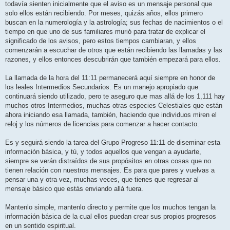
todavía sienten inicialmente que el aviso es un mensaje personal que
solo ellos están recibiendo. Por meses, quizás años, ellos primero
buscan en la numerología y la astrología; sus fechas de nacimientos o el
tiempo en que uno de sus familiares murió para tratar de explicar el
significado de los avisos, pero estos tiempos cambiaran, y ellos
comenzarán a escuchar de otros que están recibiendo las llamadas y las
razones, y ellos entonces descubrirán que también empezará para ellos.
La llamada de la hora del 11:11 permanecerá aquí siempre en honor de
los leales Intermedios Secundarios. Es un manejo apropiado que
continuará siendo utilizado, pero te aseguro que mas allá de los 1,111 hay
muchos otros Intermedios, muchas otras especies Celestiales que están
ahora iniciando esa llamada, también, haciendo que individuos miren el
reloj y los números de licencias para comenzar a hacer contacto.
Es y seguirá siendo la tarea del Grupo Progreso 11:11 de diseminar esta
información básica, y tú, y todos aquellos que vengan a ayudarte,
siempre se verán distraídos de sus propósitos en otras cosas que no
tienen relación con nuestros mensajes. Es para que pares y vuelvas a
pensar una y otra vez, muchas veces, que tienes que regresar al
mensaje básico que estás enviando allá fuera.
Mantenlo simple, mantenlo directo y permite que los muchos tengan la
información básica de la cual ellos puedan crear sus propios progresos
en un sentido espiritual.