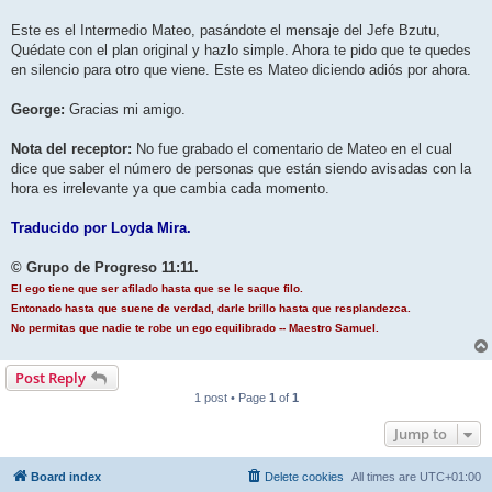
Este es el Intermedio Mateo, pasándote el mensaje del Jefe Bzutu,
Quédate con el plan original y hazlo simple. Ahora te pido que te quedes
en silencio para otro que viene. Este es Mateo diciendo adiós por ahora.
George:
Gracias mi amigo.
Nota del receptor:
No fue grabado el comentario de Mateo en el cual
dice que saber el número de personas que están siendo avisadas con la
hora es irrelevante ya que cambia cada momento.
Traducido por Loyda Mira.
© Grupo de Progreso 11:11.
El ego tiene que ser afilado hasta que se le saque filo.
Entonado hasta que suene de verdad, darle brillo hasta que resplandezca.
No permitas que nadie te robe un ego equilibrado -- Maestro Samuel.
Post Reply
1 post • Page
1
of
1
Jump to
Board index
Delete cookies
All times are
UTC+01:00