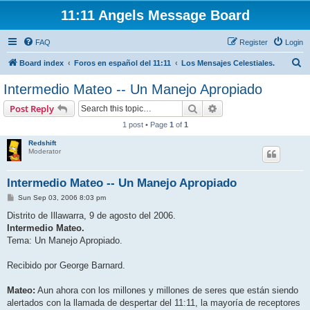
11:11 Angels Message Board
FAQ
Register
Login
S
Board index
Foros en español del 11:11
Los Mensajes Celestiales.
e
Intermedio Mateo -- Un Manejo Apropiado
a
Search
Advanced search
Post Reply
r
1 post • Page
1
of
1
c
Redshift
h
Moderator
Intermedio Mateo -- Un Manejo Apropiado
P
Sun Sep 03, 2006 8:03 pm
o
s
Distrito de Illawarra, 9 de agosto del 2006.
t
Intermedio Mateo.
Tema: Un Manejo Apropiado.
Recibido por George Barnard.
Mateo:
Aun ahora con los millones y millones de seres que están siendo
alertados con la llamada de despertar del 11:11, la mayoría de receptores