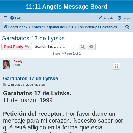
11:11 Angels Message Board
FAQ
Register
Login
S
Board index
Foros en español del 11:11
Los Mensajes Celestiales.
e
Garabatos 17 de Lytske.
a
Search
Advanced search
Post Reply
r
1 post • Page
1
of
1
c
Sandy
h
Staff
Garabatos 17 de Lytske.
P
Wed Jun 24, 2026 4:31 am
o
Garabatos 17 de Lytske.
s
t
11 de marzo, 1999.
Petición del receptor:
Por favor dame un
mensaje para mi corazón. Necesito saber por
qué está afligido en la forma que está.