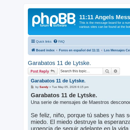
11:11 Angels Mes
This is the message board for a num
various sites can be found at the bo
Quick links
FAQ
Board index
Foros en español del 11:11
Los Mensajes Cel
Garabatos 11 de Lytske.
Search
Advanc
Post Reply
Garabatos 11 de Lytske.
P
by
Sandy
»
Tue May 05, 2026 6:15 pm
o
Garabatos 11 de Lytske.
s
t
Una serie de mensajes de Maestros desconoc
Se feliz, niño, porque tú sabes y has 
miedo. El miedo destruye la esperanza
urgencia de seguir adelante en la vida