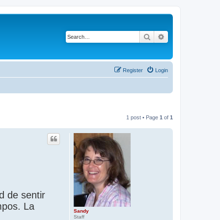
Search
Advanced search
Register
Login
1 post • Page
1
of
1
d de sentir
mpos. La
Sandy
Staff