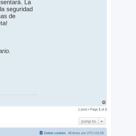
esentará. La
la seguridad
sas de
ta!
rio.
T
o
1 post • Page
1
of
1
p
Jump to
Delete cookies
All times are
UTC+01:00