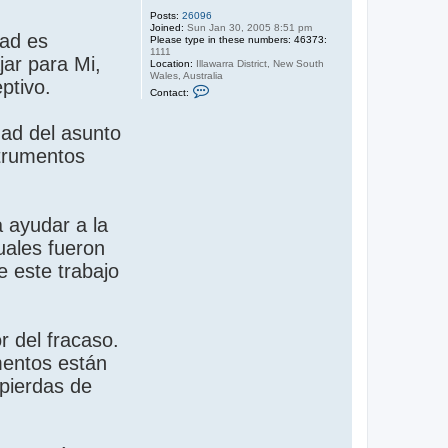
Posts:
26096
Joined:
Sun Jan 30, 2005 8:51 pm
dad es
Please type in these numbers: 46373:
1111
jar para Mi,
Location:
Illawarra District, New South
Wales, Australia
ptivo.
C
Contact:
o
n
t
dad del asunto
a
c
strumentos
t
S
a
n
d
y
 ayudar a la
uales fueron
e este trabajo
 del fracaso.
mentos están
 pierdas de