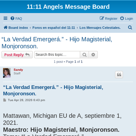
11:11 Angels Message Board
FAQ
Register
Login
S
Board index
Foros en español del 11:11
Los Mensajes Celestiales.
e
“La Verdad Emergerá.” - Hijo Magisterial,
a
Monjoronson.
r
Search
Advanced search
Post Reply
c
1 post • Page
1
of
1
h
Sandy
Staff
“La Verdad Emergerá.” - Hijo Magisterial,
Monjoronson.
P
Tue Apr 28, 2026 6:43 pm
o
s
t
Mattawan, Michigan EU de A, septiembre 1,
2021.
Maestro: Hijo Magisterial, Monjoronson.