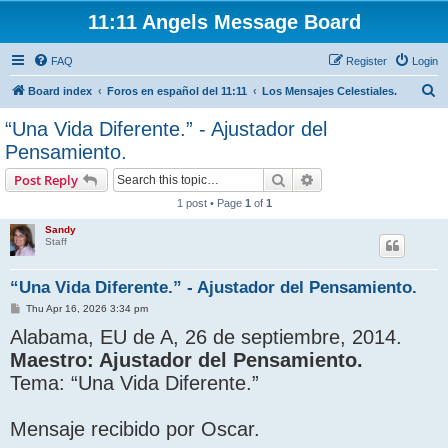
11:11 Angels Message Board
FAQ
Register
Login
S
Board index
Foros en español del 11:11
Los Mensajes Celestiales.
e
“Una Vida Diferente.” - Ajustador del
a
Pensamiento.
r
Search
Advanced search
Post Reply
c
1 post • Page
1
of
1
h
Sandy
Staff
“Una Vida Diferente.” - Ajustador del Pensamiento.
P
Thu Apr 16, 2026 3:34 pm
o
Alabama, EU de A, 26 de septiembre, 2014.
s
t
Maestro: Ajustador del Pensamiento.
Tema: “Una Vida Diferente.”
Mensaje recibido por Oscar.