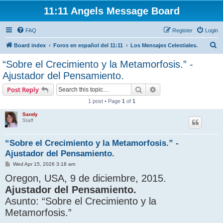
11:11 Angels Message Board
FAQ
Register
Login
S
Board index
Foros en español del 11:11
Los Mensajes Celestiales.
e
“Sobre el Crecimiento y la Metamorfosis.” -
a
Ajustador del Pensamiento.
r
Search
Advanced search
Post Reply
c
1 post • Page
1
of
1
h
Sandy
Staff
“Sobre el Crecimiento y la Metamorfosis.” -
Ajustador del Pensamiento.
P
Wed Apr 15, 2026 3:18 am
o
Oregon, USA, 9 de diciembre, 2015.
s
t
Ajustador del Pensamiento.
Asunto: “Sobre el Crecimiento y la
Metamorfosis.”