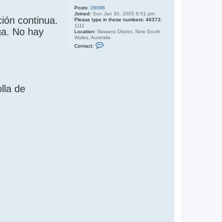
Posts:
26096
Joined:
Sun Jan 30, 2005 8:51 pm
ión continua.
Please type in these numbers: 46373:
1111
ga. No hay
Location:
Illawarra District, New South
Wales, Australia
C
Contact:
o
n
t
a
c
t
S
lla de
a
n
d
y