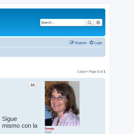
Search
Advanced search
Register
Login
1 post • Page
1
of
1
. Sigue
ú mismo con la
Sandy
Staff