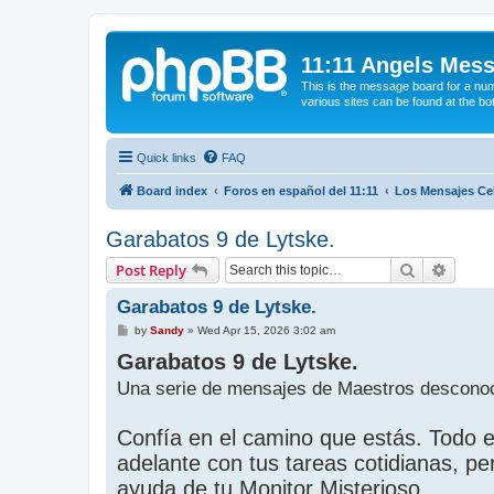
11:11 Angels Mes
This is the message board for a num
various sites can be found at the bo
Quick links
FAQ
Board index
Foros en español del 11:11
Los Mensajes Cel
Garabatos 9 de Lytske.
Search
Advanc
Post Reply
Garabatos 9 de Lytske.
P
by
Sandy
»
Wed Apr 15, 2026 3:02 am
o
Garabatos 9 de Lytske.
s
t
Una serie de mensajes de Maestros desconoc
Confía en el camino que estás. Todo 
adelante con tus tareas cotidianas, pe
ayuda de tu Monitor Misterioso.