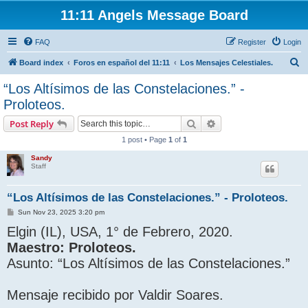
11:11 Angels Message Board
FAQ
Register
Login
S
Board index
Foros en español del 11:11
Los Mensajes Celestiales.
e
“Los Altísimos de las Constelaciones.” -
a
Proloteos.
r
Search
Advanced search
Post Reply
c
1 post • Page
1
of
1
h
Sandy
Staff
“Los Altísimos de las Constelaciones.” - Proloteos.
P
Sun Nov 23, 2025 3:20 pm
o
Elgin (IL), USA, 1° de Febrero, 2020.
s
t
Maestro: Proloteos.
Asunto: “Los Altísimos de las Constelaciones.”
Mensaje recibido por Valdir Soares.