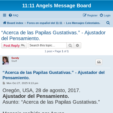
11:11 Angels Message Board
FAQ
Register
Login
S
Board index
Foros en español del 11:11
Los Mensajes Celestiales.
e
“Acerca de las Papilas Gustativas.” - Ajustador
a
del Pensamiento.
r
Search
Advanced search
Post Reply
c
1 post • Page
1
of
1
h
Sandy
Staff
“Acerca de las Papilas Gustativas.” - Ajustador del
Pensamiento.
P
Mon Oct 27, 2025 9:13 pm
o
Oregón, USA, 28 de agosto, 2017.
s
t
Ajustador del Pensamiento.
Asunto: “Acerca de las Papilas Gustativas.”