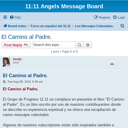
11:11 Angels Message Board
FAQ
Register
Login
S
Board index
Foros en español del 11:11
Los Mensajes Celestiales.
e
El Camino al Padre.
a
Search
Advanced search
Post Reply
r
1 post • Page
1
of
1
c
Sandy
h
Staff
El Camino al Padre.
P
Tue Aug 09, 2011 2:46 am
o
s
El Camino al Padre.
t
El Grupo de Progreso 11:11 se complace en presentar el libro "El Camino
al Padre". Es un libro escrito por uno de nuestros contribuyentes donde
se describe su experiencia espiritual y se ofrece una recopilación de
varios mensajes celestiales.
Algunos de nuestros subscriptores están sido inspirados también a