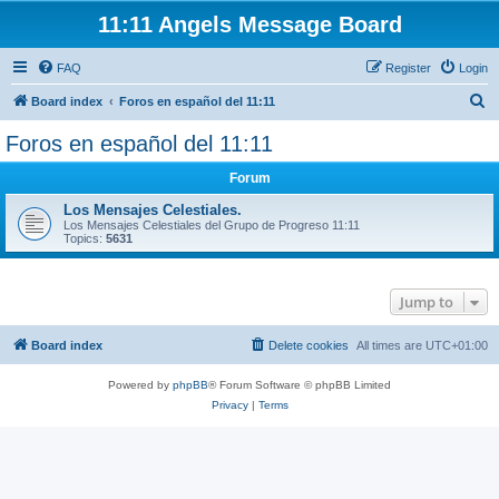
11:11 Angels Message Board
FAQ
Register
Login
S
Board index
Foros en español del 11:11
e
Foros en español del 11:11
a
Forum
r
c
Los Mensajes Celestiales.
Los Mensajes Celestiales del Grupo de Progreso 11:11
h
Topics:
5631
Jump to
Board index
Delete cookies
All times are
UTC+01:00
Powered by
phpBB
® Forum Software © phpBB Limited
Privacy
|
Terms